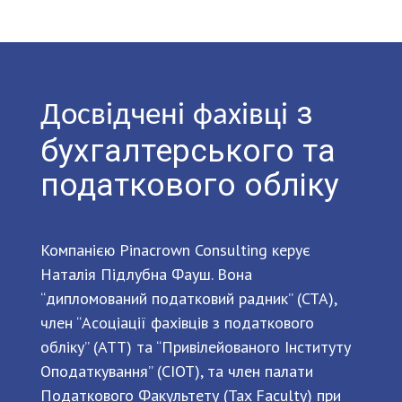
з
Досвідчені
фахівці
бухгалтерського та
податкового обліку
Компанією Pinacrown Consulting керує
Наталія Підлубна Фауш. Вона
“дипломований податковий радник” (CTA),
член “Асоціації фахівців з податкового
обліку” (ATT) та “Привілейованого Інституту
Оподаткування” (CIOT), та член палати
Податкового Факультету (Tax Faculty) при