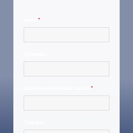
назва
*
Прізвище
Адреса електронної пошти
*
Телефон